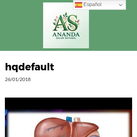
Saltar
Español
al
contenido
hqdefault
26/01/2018