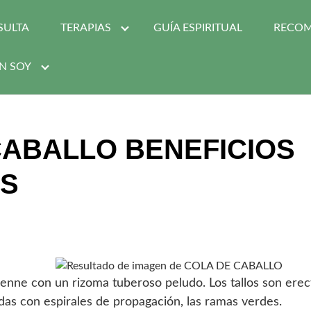
SULTA
TERAPIAS
GUÍA ESPIRITUAL
RECO
N SOY
CABALLO BENEFICIOS
ES
nne con un rizoma tuberoso peludo. Los tallos son erecto
das con espirales de propagación, las ramas verdes.