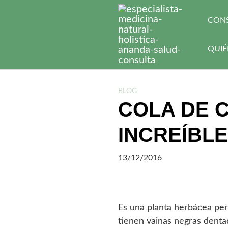
Saltar
al
CON
contenido
QUIÉ
BLOG
COLA DE 
INCREÍBL
13/12/2016
Es una planta herbácea pere
tienen vainas negras denta