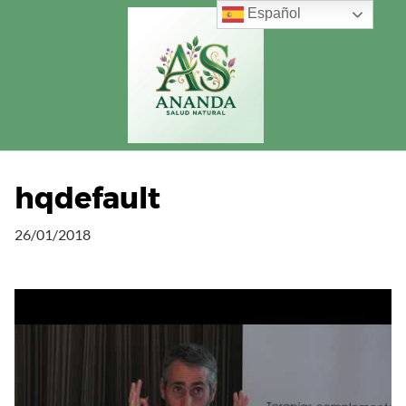
Saltar
Español
al
contenido
hqdefault
26/01/2018