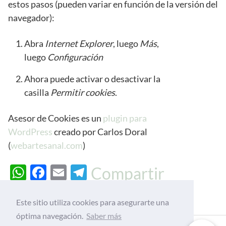
estos pasos (pueden variar en función de la versión del
navegador):
Abra
Internet Explorer
, luego
Más
,
luego
Configuración
Ahora puede activar o desactivar la
casilla
Permitir cookies
.
Asesor de Cookies es un
plugin para
WordPress
creado por Carlos Doral
(
webartesanal.com
)
W
F
E
T
Compartir
h
ac
m
el
at
e
ail
e
Este sitio utiliza cookies para asegurarte una
s
b
gr
óptima navegación.
Saber más