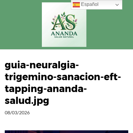
Saltar
Español
al
contenido
guia-neuralgia-
trigemino-sanacion-eft-
tapping-ananda-
salud.jpg
08/03/2026