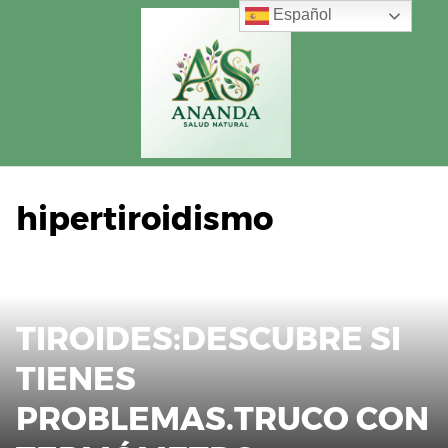
Saltar
Español
al
contenido
hipertiroidismo
TIROIDES:DESCUBRE SI
TIENES
PROBLEMAS.TRUCO CON