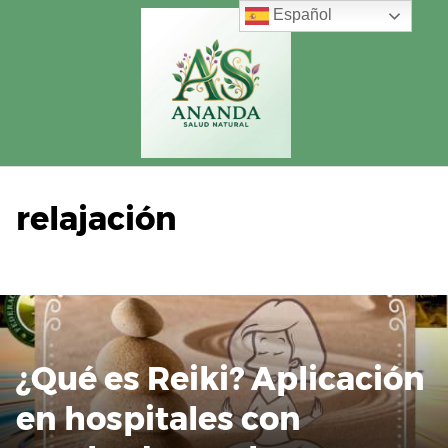
Saltar
Español
al
contenido
relajación
¿Qué es Reiki? Aplicación
en hospitales con