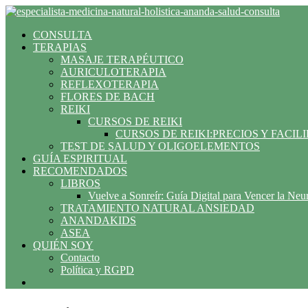
Saltar
al
CONSULTA
contenido
TERAPIAS
MASAJE TERAPÉUTICO
AURICULOTERAPIA
REFLEXOTERAPIA
FLORES DE BACH
REIKI
CURSOS DE REIKI
CURSOS DE REIKI:PRECIOS Y FACIL
TEST DE SALUD Y OLIGOELEMENTOS
GUÍA ESPIRITUAL
RECOMENDADOS
LIBROS
Vuelve a Sonreír: Guía Digital para Vencer la Neu
TRATAMIENTO NATURAL ANSIEDAD
ANANDAKIDS
ASEA
QUIÉN SOY
Contacto
Política y RGPD