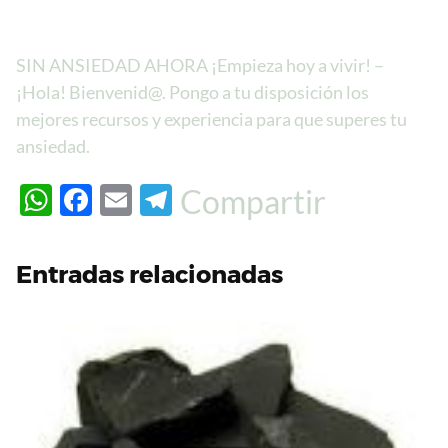
SIN ANSIEDAD AHORA ¡Empieza hoy a vivir! –
¡Hola! Bienvenid@. Pongo a tu disposición los
mejores recursos y experiencia para que superes tu
ansiedad.
W
F
E
T
Compartir
h
ac
m
el
at
e
ail
e
Entradas relacionadas
s
b
gr
A
o
a
p
o
m
p
k