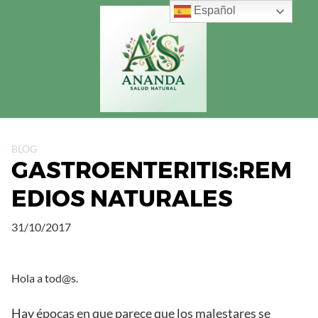
Saltar
Español
al
contenido
BLOG
GASTROENTERITIS:REM
EDIOS NATURALES
31/10/2017
Hola a tod@s.
Hay épocas en que parece que los malestares se