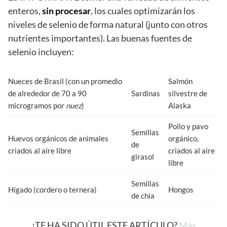
enteros,
sin procesar
, los cuales optimizarán los
niveles de selenio de forma natural (junto con otros
nutrientes importantes). Las buenas fuentes de
selenio incluyen:
Nueces de Brasil (con un promedio
Salmón
de alrededor de 70 a 90
Sardinas
silvestre de
microgramos por
nuez
)
Alaska
Pollo y pavo
Semillas
Huevos orgánicos de animales
orgánico,
de
criados al aire libre
criados al aire
girasol
libre
Semillas
Hígado (cordero o ternera)
Hongos
de chía
¿TE HA SIDO ÚTIL ESTE ARTÍCULO?
Más