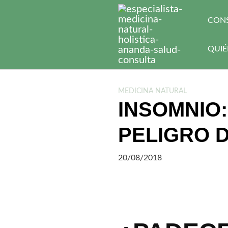
S
a
CON
l
t
QUIÉ
a
r
a
l
MEDICINA NATURAL
INSOMNIO:
c
o
PELIGRO D
n
t
e
20/08/2018
n
i
d
o