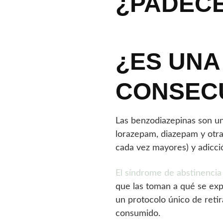
¿PADECE
¿ES UNA
CONSEC
Las benzodiazepinas son u
lorazepam, diazepam y otra
cada vez mayores) y adicci
El síndrome de abstinencia
que las toman a qué se exp
un protocolo único de retir
consumido.