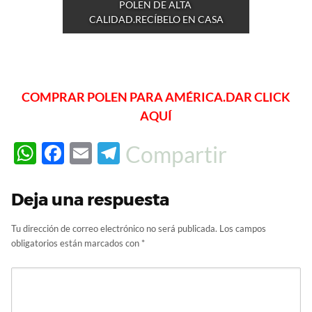
POLEN DE ALTA 
CALIDAD.RECÍBELO EN CASA
COMPRAR POLEN PARA AMÉRICA.DAR CLICK
AQUÍ
W
F
E
T
Compartir
h
ac
m
el
at
e
ail
e
Deja una respuesta
s
b
gr
Tu dirección de correo electrónico no será publicada.
Los campos
A
o
a
obligatorios están marcados con
*
p
o
m
p
k